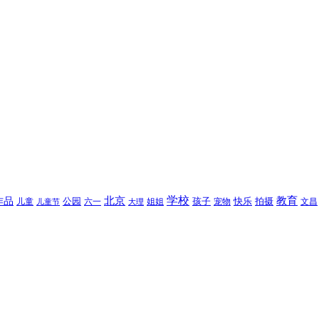
北京
学校
作品
教育
孩子
快乐
拍摄
公园
姐姐
宠物
文昌
儿童
六一
儿童节
大理