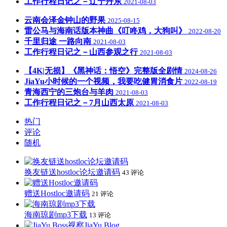
工作行程日记之－辽宁丹东
2021-08-03
云南会泽金钟山的野果
2025-08-15
雷公马与海南话版本神曲《叮咚鸡，大狗叫》
2022-08-20
千里归途 一路向南
2021-08-03
工作行程日记之－山西参观之行
2021-08-03
【4K|无损】《黑神话：悟空》完整版全剧情
2024-08-26
JiaYu小时候的一个视频，我要吃健胃消食片
2022-08-19
青海西宁的三炮台与羊肉
2021-08-03
工作行程日记之－7月山西太原
2021-08-03
热门
评论
随机
换友链送hostloc论坛邀请码
43 评论
赠送Hostloc邀请码
21 评论
海南琼剧mp3下载
13 评论