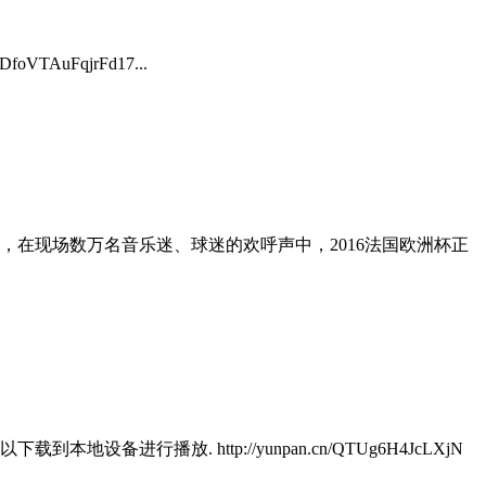
foVTAuFqjrFd17...
幕，在现场数万名音乐迷、球迷的欢呼声中，2016法国欧洲杯正
行播放. http://yunpan.cn/QTUg6H4JcLXjN