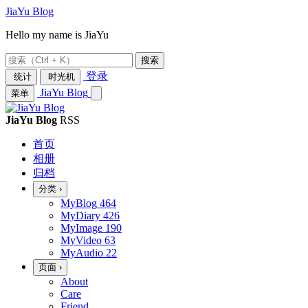
JiaYu Blog
Hello my name is JiaYu
搜索
登录
统计
时光机
JiaYu Blog
菜单
JiaYu Blog
RSS
首页
相册
归档
分类
›
MyBlog
464
MyDiary
426
MyImage
190
MyVideo
63
MyAudio
22
页面
›
About
Care
Friend