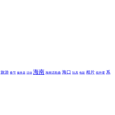
海南
海口
相片
系
旅游
春节
海南话歌曲
玩具
祖外婆
服务器
活动
电影