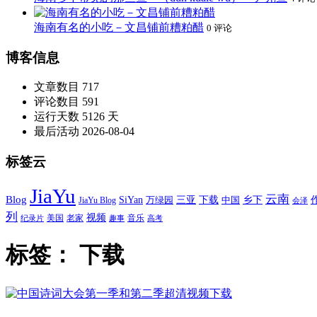
海南有名的小吃－文昌铺前糟粕醋
0 评论
博客信息
文章数目
717
评论数目
591
运行天数
5126 天
最后活动
2026-08-04
标签云
JiaYu
云南
Blog
SiYan
三亚
下载
中国
乡下
万绿园
JiaYu Blog
会泽
列
视频
老家
美国
音乐
纪录片
趣事
高考
标签：
下载