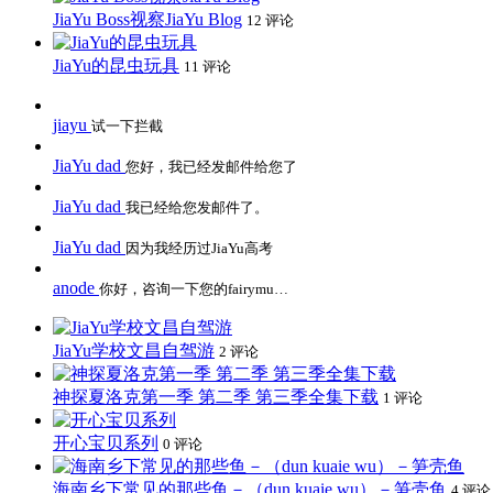
JiaYu Boss视察JiaYu Blog
12 评论
JiaYu的昆虫玩具
11 评论
jiayu
试一下拦截
JiaYu dad
您好，我已经发邮件给您了
JiaYu dad
我已经给您发邮件了。
JiaYu dad
因为我经历过JiaYu高考
anode
你好，咨询一下您的fairymu…
JiaYu学校文昌自驾游
2 评论
神探夏洛克第一季 第二季 第三季全集下载
1 评论
开心宝贝系列
0 评论
海南乡下常见的那些鱼－（dun kuaie wu）－笋壳鱼
4 评论