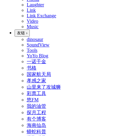
Laughter
Link
Link Exchange
Video
Music
友链
›
dinosaur
SoundView
Tools
YoYo Blog
一诺千金
书格
国家航天局
孝感之家
山里来了攻城狮
彩票工具
悠FM
我的油管
探月工程
有个博客
海南仙岛
蟒蛇科普