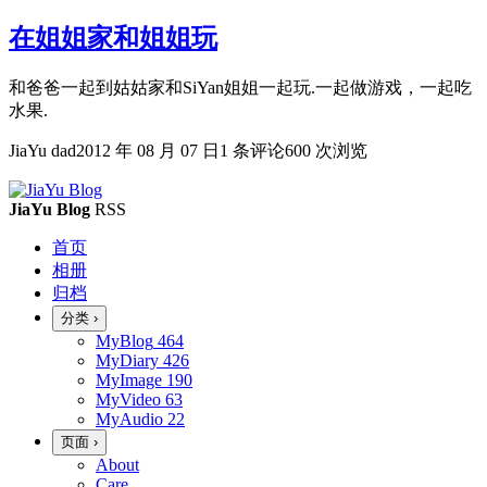
在姐姐家和姐姐玩
和爸爸一起到姑姑家和SiYan姐姐一起玩.一起做游戏，一起吃
水果.
JiaYu dad
2012 年 08 月 07 日
1 条评论
600 次浏览
JiaYu Blog
RSS
首页
相册
归档
分类
›
MyBlog
464
MyDiary
426
MyImage
190
MyVideo
63
MyAudio
22
页面
›
About
Care