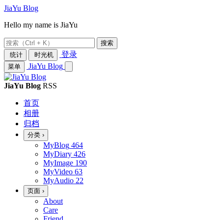
JiaYu Blog
Hello my name is JiaYu
搜索
登录
统计
时光机
JiaYu Blog
菜单
JiaYu Blog
RSS
首页
相册
归档
分类
›
MyBlog
464
MyDiary
426
MyImage
190
MyVideo
63
MyAudio
22
页面
›
About
Care
Friend