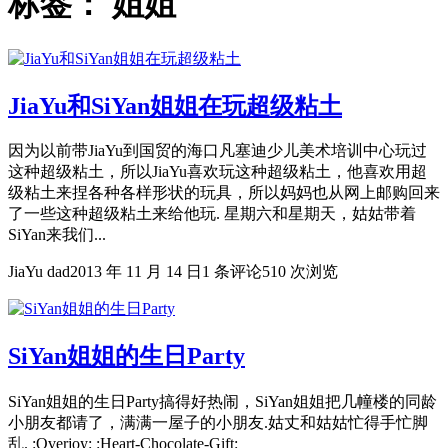
标签：
姐姐
JiaYu和SiYan姐姐在玩超级粘土
因为以前带JiaYu到国贸的海口凡塞迪少儿美术培训中心玩过
这种超级粘土，所以JiaYu喜欢玩这种超级粘土，他喜欢用超
级粘土来捏各种各样形状的玩具，所以妈妈也从网上邮购回来
了一些这种超级粘土来给他玩. 星期六和星期天，姑姑带着
SiYan来我们...
JiaYu dad
2013 年 11 月 14 日
1 条评论
510 次浏览
SiYan姐姐的生日Party
SiYan姐姐的生日Party搞得好热闹，SiYan姐姐把几幢楼的同龄
小朋友都请了，满满一屋子的小朋友.姑丈和姑姑忙得手忙脚
乱. :Overjoy: :Heart-Chocolate-Gift: