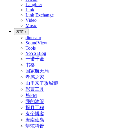
Laughter
Link
Link Exchange
Video
Music
友链
›
dinosaur
SoundView
Tools
YoYo Blog
一诺千金
书格
国家航天局
孝感之家
山里来了攻城狮
彩票工具
悠FM
我的油管
探月工程
有个博客
海南仙岛
蟒蛇科普