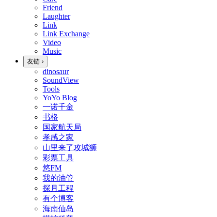
Friend
Laughter
Link
Link Exchange
Video
Music
友链
›
dinosaur
SoundView
Tools
YoYo Blog
一诺千金
书格
国家航天局
孝感之家
山里来了攻城狮
彩票工具
悠FM
我的油管
探月工程
有个博客
海南仙岛