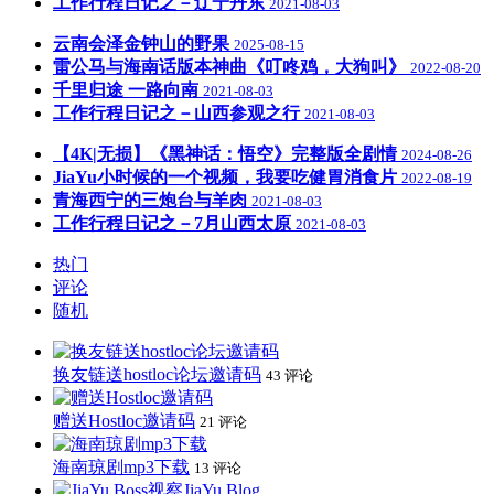
工作行程日记之－辽宁丹东
2021-08-03
云南会泽金钟山的野果
2025-08-15
雷公马与海南话版本神曲《叮咚鸡，大狗叫》
2022-08-20
千里归途 一路向南
2021-08-03
工作行程日记之－山西参观之行
2021-08-03
【4K|无损】《黑神话：悟空》完整版全剧情
2024-08-26
JiaYu小时候的一个视频，我要吃健胃消食片
2022-08-19
青海西宁的三炮台与羊肉
2021-08-03
工作行程日记之－7月山西太原
2021-08-03
热门
评论
随机
换友链送hostloc论坛邀请码
43 评论
赠送Hostloc邀请码
21 评论
海南琼剧mp3下载
13 评论