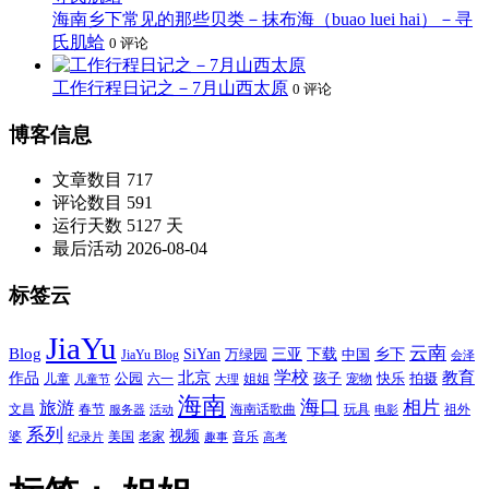
海南乡下常见的那些贝类－抹布海（buao luei hai）－寻
氏肌蛤
0 评论
工作行程日记之－7月山西太原
0 评论
博客信息
文章数目
717
评论数目
591
运行天数
5127 天
最后活动
2026-08-04
标签云
JiaYu
云南
Blog
SiYan
三亚
下载
中国
乡下
万绿园
JiaYu Blog
会泽
北京
学校
作品
教育
孩子
快乐
拍摄
公园
姐姐
宠物
儿童
六一
儿童节
大理
海南
海口
相片
旅游
文昌
春节
海南话歌曲
玩具
祖外
服务器
活动
电影
系列
视频
老家
婆
美国
音乐
纪录片
趣事
高考