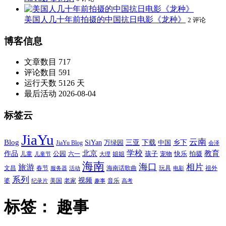
美国人几十年前拍摄的中国抗日电影《龙种》
2 评论
博客信息
文章数目
717
评论数目
591
运行天数
5126 天
最后活动
2026-08-04
标签云
JiaYu
云南
Blog
SiYan
三亚
下载
中国
乡下
万绿园
JiaYu Blog
会泽
北京
学校
作品
教育
孩子
快乐
拍摄
公园
姐姐
宠物
儿童
六一
儿童节
大理
海南
海口
相片
旅游
文昌
春节
海南话歌曲
玩具
祖外
服务器
活动
电影
系列
视频
老家
婆
美国
音乐
纪录片
趣事
高考
标签：
趣事