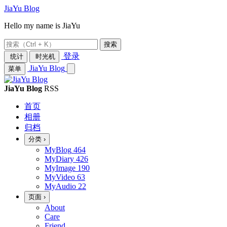
JiaYu Blog
Hello my name is JiaYu
搜索
登录
统计
时光机
JiaYu Blog
菜单
JiaYu Blog
RSS
首页
相册
归档
分类
›
MyBlog
464
MyDiary
426
MyImage
190
MyVideo
63
MyAudio
22
页面
›
About
Care
Friend