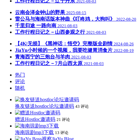
工作行程日记之－辽宁丹东
2021-08-03
云南会泽金钟山的野果
2025-08-15
雷公马与海南话版本神曲《叮咚鸡，大狗叫》
2022-08-20
千里归途 一路向南
2021-08-03
工作行程日记之－山西参观之行
2021-08-03
【4K|无损】《黑神话：悟空》完整版全剧情
2024-08-26
JiaYu小时候的一个视频，我要吃健胃消食片
2022-08-19
青海西宁的三炮台与羊肉
2021-08-03
工作行程日记之－7月山西太原
2021-08-03
热门
评论
随机
换友链送hostloc论坛邀请码
43 评论
赠送Hostloc邀请码
21 评论
海南琼剧mp3下载
13 评论