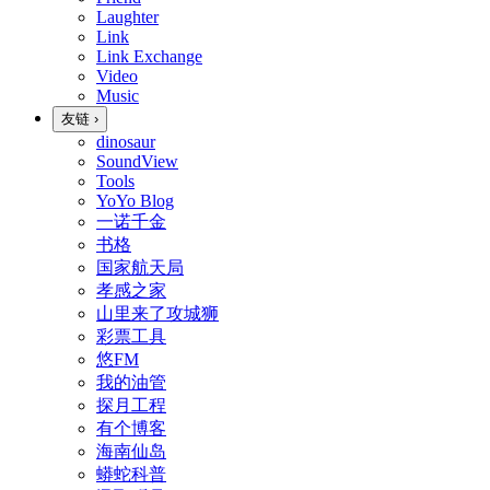
Laughter
Link
Link Exchange
Video
Music
友链
›
dinosaur
SoundView
Tools
YoYo Blog
一诺千金
书格
国家航天局
孝感之家
山里来了攻城狮
彩票工具
悠FM
我的油管
探月工程
有个博客
海南仙岛
蟒蛇科普