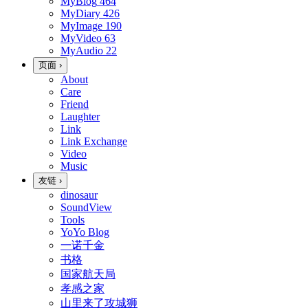
MyBlog
464
MyDiary
426
MyImage
190
MyVideo
63
MyAudio
22
页面
›
About
Care
Friend
Laughter
Link
Link Exchange
Video
Music
友链
›
dinosaur
SoundView
Tools
YoYo Blog
一诺千金
书格
国家航天局
孝感之家
山里来了攻城狮