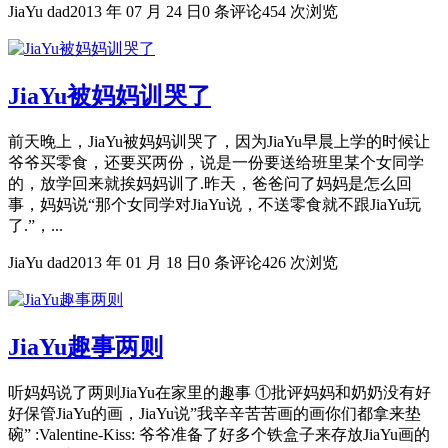
JiaYu dad
2013 年 07 月 24 日
0 条评论
454 次浏览
JiaYu被妈妈训哭了
前天晚上，JiaYu被妈妈训哭了，因为JiaYu早晨上学的时候让
爷爷买零食，还要买两份，说是一份要送给班里某个女同学
的，放学回来就挨妈妈训了.昨天，爸爸问了妈妈是怎么回
事，妈妈说“那个女同学对JiaYu说，不送零食就不跟JiaYu玩
了.”，...
JiaYu dad
2013 年 01 月 18 日
0 条评论
426 次浏览
JiaYu趣事两则
听妈妈说了两则JiaYu在家里的趣事 ①批评妈妈和奶奶没有好
好保管JiaYu的画，JiaYu说”我辛辛苦苦画的画你们都拿来垫
碗” :Valentine-Kiss: 爷爷准备了好多个铁盒子来存放JiaYu画的