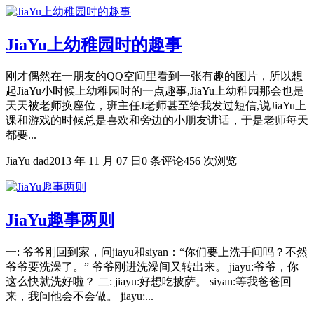
JiaYu上幼稚园时的趣事
刚才偶然在一朋友的QQ空间里看到一张有趣的图片，所以想
起JiaYu小时候上幼稚园时的一点趣事,JiaYu上幼稚园那会也是
天天被老师换座位，班主任J老师甚至给我发过短信,说JiaYu上
课和游戏的时候总是喜欢和旁边的小朋友讲话，于是老师每天
都要...
JiaYu dad
2013 年 11 月 07 日
0 条评论
456 次浏览
JiaYu趣事两则
一: 爷爷刚回到家，问jiayu和siyan：“你们要上洗手间吗？不然
爷爷要洗澡了。” 爷爷刚进洗澡间又转出来。 jiayu:爷爷，你
这么快就洗好啦？ 二: jiayu:好想吃披萨。 siyan:等我爸爸回
来，我问他会不会做。 jiayu:...