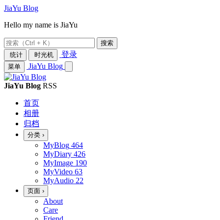
JiaYu Blog
Hello my name is JiaYu
搜索
登录
统计
时光机
JiaYu Blog
菜单
JiaYu Blog
RSS
首页
相册
归档
分类
›
MyBlog
464
MyDiary
426
MyImage
190
MyVideo
63
MyAudio
22
页面
›
About
Care
Friend