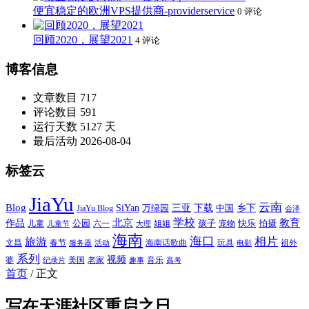
便宜稳定的欧洲VPS提供商-providerservice
0 评论
回顾2020，展望2021
4 评论
博客信息
文章数目
717
评论数目
591
运行天数
5127 天
最后活动
2026-08-04
标签云
JiaYu
云南
Blog
SiYan
三亚
下载
中国
乡下
万绿园
JiaYu Blog
会泽
北京
学校
作品
教育
孩子
快乐
拍摄
公园
姐姐
宠物
儿童
六一
儿童节
大理
海南
海口
相片
旅游
文昌
春节
海南话歌曲
玩具
祖外
服务器
活动
电影
系列
视频
老家
婆
美国
音乐
纪录片
趣事
高考
首页
/
正文
写在天涯社区重启之日