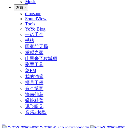
Music
友链
›
dinosaur
SoundView
Tools
YoYo Blog
一诺千金
书格
国家航天局
孝感之家
山里来了攻城狮
彩票工具
悠FM
我的油管
探月工程
有个博客
海南仙岛
蟒蛇科普
讯飞听见
音乐ai模型