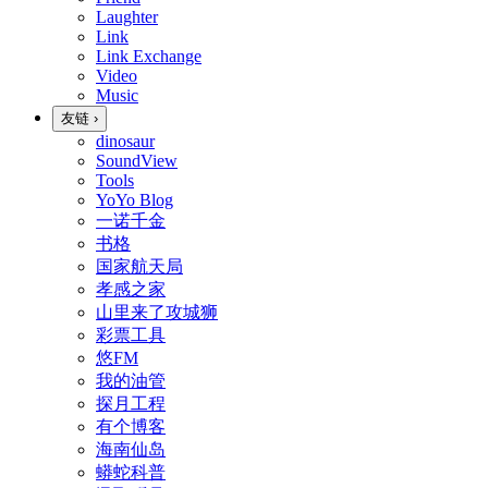
Laughter
Link
Link Exchange
Video
Music
友链
›
dinosaur
SoundView
Tools
YoYo Blog
一诺千金
书格
国家航天局
孝感之家
山里来了攻城狮
彩票工具
悠FM
我的油管
探月工程
有个博客
海南仙岛
蟒蛇科普