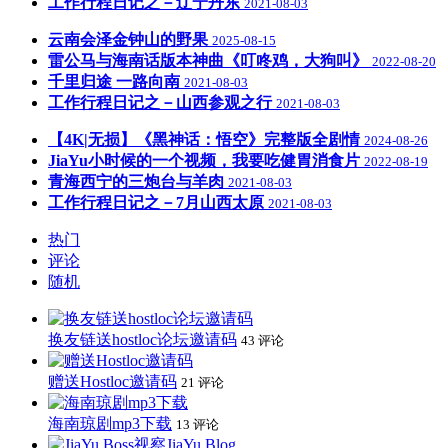
工作行程日记之－辽宁丹东
2021-08-03
云南会泽金钟山的野果
2025-08-15
雷公马与海南话版本神曲《叮咚鸡，大狗叫》
2022-08-20
千里归途 一路向南
2021-08-03
工作行程日记之－山西参观之行
2021-08-03
【4K|无损】《黑神话：悟空》完整版全剧情
2024-08-26
JiaYu小时候的一个视频，我要吃健胃消食片
2022-08-19
青海西宁的三炮台与羊肉
2021-08-03
工作行程日记之－7月山西太原
2021-08-03
热门
评论
随机
换友链送hostloc论坛邀请码
43 评论
赠送Hostloc邀请码
21 评论
海南琼剧mp3下载
13 评论