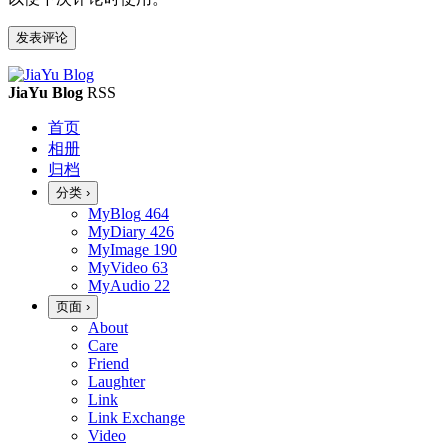
JiaYu Blog
RSS
首页
相册
归档
分类
›
MyBlog
464
MyDiary
426
MyImage
190
MyVideo
63
MyAudio
22
页面
›
About
Care
Friend
Laughter
Link
Link Exchange
Video