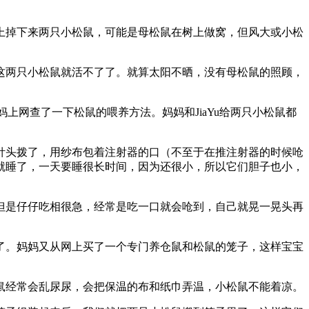
上掉下来两只小松鼠，可能是母松鼠在树上做窝，但风大或小松
这两只小松鼠就活不了了。就算太阳不晒，没有母松鼠的照顾，
上网查了一下松鼠的喂养方法。妈妈和JiaYu给两只小松鼠都
针头拨了，用纱布包着注射器的口（不至于在推注射器的时候呛
上就睡了，一天要睡很长时间，因为还很小，所以它们胆子也小，
但是仔仔吃相很急，经常是吃一口就会呛到，自己就晃一晃头再
了。妈妈又从网上买了一个专门养仓鼠和松鼠的笼子，这样宝宝
鼠经常会乱尿尿，会把保温的布和纸巾弄温，小松鼠不能着凉。