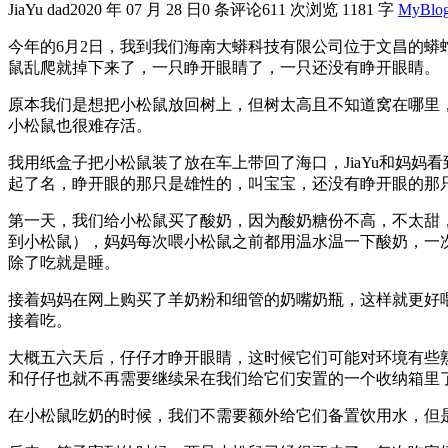
JiaYu dad
2020 年 07 月 28 日
0 条评论
611 次浏览
1181 字
MyBlo
今年的6月2日，我到我们海南大蟒科技有限公司位于文昌的
鼠乱爬就掉下来了，一只睁开眼睛了，一只还没有睁开眼睛。
原本我们是想把小松鼠放回树上，但树太高且不知道窝在哪里
小松鼠也很难存活。
我用纸盒子把小松鼠装了放在车上带回了海口，JiaYu和妈妈
起了名，睁开眼的那只是雄性的，叫宝宝，还没有睁开眼的那
第一天，我们给小松鼠买了酸奶，因为酸奶糖份不高，不太甜
到小松鼠），妈妈每次喂小松鼠之前都用温水温一下酸奶，一次
除了吃就是睡。
接着妈妈在网上购买了羊奶粉和细管的奶嘴奶瓶，这样就更好
接着吃。
大概五六天后，仔仔才睁开眼睛，这时候它们可能对环境有些
和仔仔也就不再需要继续呆在我们给它们安置的一个收纳箱里
在小松鼠吃奶的时候，我们不需要额外给它们备置饮用水，但