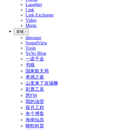
Laughter
Link
Link Exchange
Video
Music
友链
›
dinosaur
SoundView
Tools
YoYo Blog
一诺千金
书格
国家航天局
孝感之家
山里来了攻城狮
彩票工具
悠FM
我的油管
探月工程
有个博客
海南仙岛
蟒蛇科普