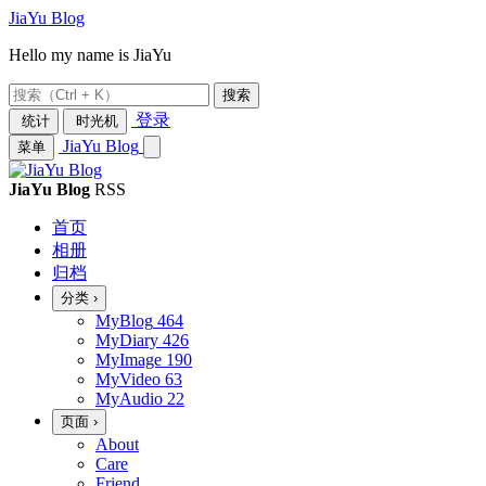
JiaYu Blog
Hello my name is JiaYu
搜索
登录
统计
时光机
JiaYu Blog
菜单
JiaYu Blog
RSS
首页
相册
归档
分类
›
MyBlog
464
MyDiary
426
MyImage
190
MyVideo
63
MyAudio
22
页面
›
About
Care
Friend