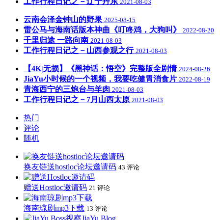
工作行程日记之－辽宁丹东
2021-08-03
云南会泽金钟山的野果
2025-08-15
雷公马与海南话版本神曲《叮咚鸡，大狗叫》
2022-08-20
千里归途 一路向南
2021-08-03
工作行程日记之－山西参观之行
2021-08-03
【4K|无损】《黑神话：悟空》完整版全剧情
2024-08-26
JiaYu小时候的一个视频，我要吃健胃消食片
2022-08-19
青海西宁的三炮台与羊肉
2021-08-03
工作行程日记之－7月山西太原
2021-08-03
热门
评论
随机
换友链送hostloc论坛邀请码
43 评论
赠送Hostloc邀请码
21 评论
海南琼剧mp3下载
13 评论