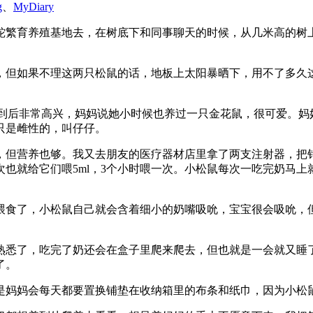
g
、
MyDiary
蟒蛇繁育养殖基地去，在树底下和同事聊天的时候，从几米高的树
，但如果不理这两只松鼠的话，地板上太阳暴晒下，用不了多久
看到后非常高兴，妈妈说她小时候也养过一只金花鼠，很可爱。妈妈
只是雌性的，叫仔仔。
，但营养也够。我又去朋友的医疗器材店里拿了两支注射器，把
也就给它们喂5ml，3个小时喂一次。小松鼠每次一吃完奶马
喂食了，小松鼠自己就会含着细小的奶嘴吸吮，宝宝很会吸吮，
熟悉了，吃完了奶还会在盒子里爬来爬去，但也就是一会就又睡
了。
是妈妈会每天都要置换铺垫在收纳箱里的布条和纸巾，因为小松