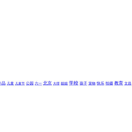
北京
学校
作品
教育
孩子
快乐
拍摄
公园
姐姐
宠物
文昌
儿童
六一
儿童节
大理