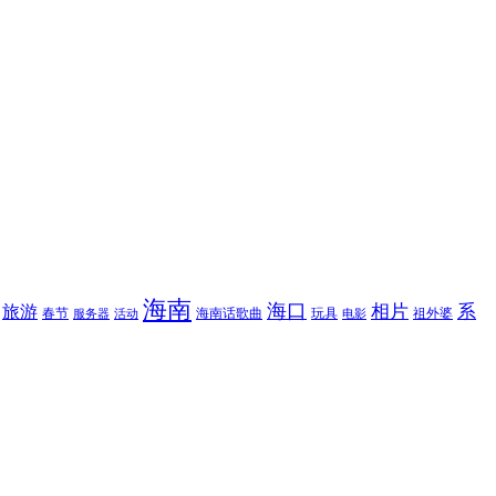
海南
海口
相片
系
旅游
春节
海南话歌曲
玩具
祖外婆
服务器
活动
电影