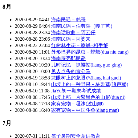
8月
2020-08-29 04:41
海南民谣－鹩哥
2020-08-29 04:04
海南民谣－伯劳鸟（嘎了芭）
2020-08-28 23:34
海南话歌曲－阿云仔
2020-08-28 23:06
海南民谣－阿婆来
2020-08-22 22:04
红树林生态－蟛蜞~相手蟹
2020-08-20 11:01
外形怪异的昆虫－螳螂(dua niu eang)
2020-08-20 10:34
海南屎壳郎民谣
2020-08-20 10:20
儿时记忆－抓蝼蛄(liang guo ging)
2020-08-20 10:00
见人点头的雷公马
2020-08-19 18:58
龙眼树上的龙眼鸡(liang hiai guei)
2020-08-10 19:44
山坡上的一种野果－林刺葵(嘎芭榔)
2020-08-10 11:08
JiaYu初一期末考试成绩
2020-08-08 17:45
山坡上那一片紫黑色的山尼(dua ni)
2020-08-08 17:18
家有宠物－嘎沫(过山鲫)
2020-08-08 16:40
家有宠物－中国斗鱼(diang man)
7月
2020-07-31 11:11
孩子暑期安全意识教育