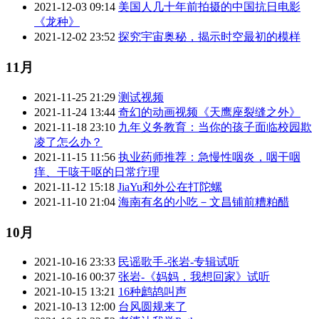
2021-12-03 09:14
美国人几十年前拍摄的中国抗日电影
《龙种》
2021-12-02 23:52
探究宇宙奥秘，揭示时空最初的模样
11月
2021-11-25 21:29
测试视频
2021-11-24 13:44
奇幻的动画视频《天鹰座裂缝之外》
2021-11-18 23:10
九年义务教育：当你的孩子面临校园欺
凌了怎么办？
2021-11-15 11:56
执业药师推荐：急慢性咽炎，咽干咽
痒、干咳干呕的日常疗理
2021-11-12 15:18
JiaYu和外公在打陀螺
2021-11-10 21:04
海南有名的小吃－文昌铺前糟粕醋
10月
2021-10-16 23:33
民谣歌手-张岩-专辑试听
2021-10-16 00:37
张岩-《妈妈，我想回家》试听
2021-10-15 13:21
16种鹧鸪叫声
2021-10-13 12:00
台风圆规来了