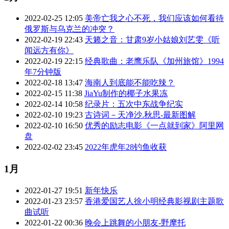
2022-02-25 12:05
美帝亡我之心不死，我们应该如何看待
俄罗斯与乌克兰的冲突？
2022-02-19 22:43
天籁之音：甘肃9岁小姑娘刘艺雯《听
闻远方有你》
2022-02-19 22:15
经典歌曲：老鹰乐队《加州旅馆》1994
年7分钟版
2022-02-18 13:47
海南人到底能不能吃辣？
2022-02-15 11:38
JiaYu制作的椰子水果冻
2022-02-14 10:58
纪录片：五次中东战争纪实
2022-02-10 19:23
古诗词－天净沙.秋思-最新图解
2022-02-10 16:50
优秀的励志电影《一点就到家》阿里网
盘
2022-02-02 23:45
2022年虎年28钓鱼收获
1月
2022-01-27 19:51
新年快乐
2022-01-23 23:57
香港爱国艺人徐小明经典影视剧主题歌
曲试听
2022-01-22 00:36
晚会上跳舞的小朋友-野摩托