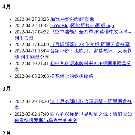
4月
2022-04-27 23:25
JiaYu手绘的动画图像
2022-04-22 11:32
JiaYu Blog网站更换ico图标logo
2022-04-17 04:32
《空中浩劫》全22季2K英语中文字幕--
阿里云盘
2022-04-17 04:09
《月球陨落》2K英文版-阿里云盘分享
2022-04-11 15:04
音频小说：鬼吹灯、盗墓笔记、大漠苍
狼 阿里网盘分享
2022-04-10 21:41
初中各科课本教科书PDF版阿里网盘分
享
2022-04-05 23:06
松花蛋上的铁树纹路
3月
2022-03-29 18:30
迪士尼85部电影含国语版－阿里网盘分
享
2022-03-02 17:40
西方的双标是世界动乱之源：我们应如
何看待俄罗斯与乌克兰的冲突
2月