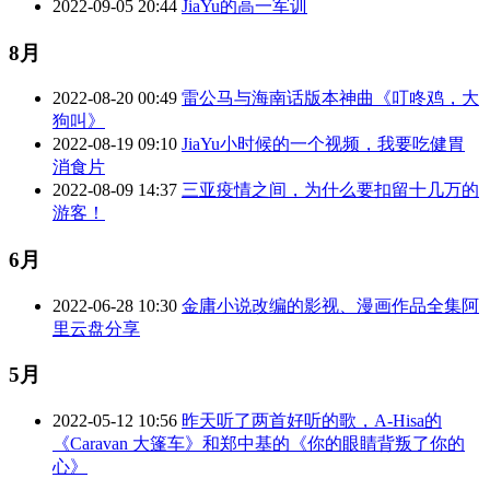
2022-09-05 20:44
JiaYu的高一军训
8月
2022-08-20 00:49
雷公马与海南话版本神曲《叮咚鸡，大
狗叫》
2022-08-19 09:10
JiaYu小时候的一个视频，我要吃健胃
消食片
2022-08-09 14:37
三亚疫情之间，为什么要扣留十几万的
游客！
6月
2022-06-28 10:30
金庸小说改编的影视、漫画作品全集阿
里云盘分享
5月
2022-05-12 10:56
昨天听了两首好听的歌，A-Hisa的
《Caravan 大篷车》和郑中基的《你的眼睛背叛了你的
心》