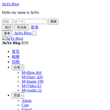
JiaYu Blog
JiaYu Blog — 育儿博客 · Hell
Hello my name is JiaYu
搜索
登录
统计
时光机
JiaYu Blog
菜单
JiaYu Blog
RSS
首页
相册
归档
分类
›
MyBlog
464
MyDiary
426
MyImage
190
MyVideo
63
MyAudio
22
页面
›
About
Care
Friend