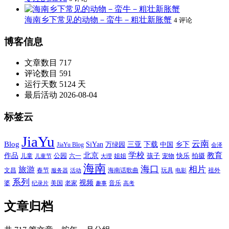
海南乡下常见的动物－蛮牛－粗壮新胀蟹
4 评论
博客信息
文章数目
717
评论数目
591
运行天数
5124 天
最后活动
2026-08-04
标签云
JiaYu
云南
Blog
SiYan
三亚
下载
中国
乡下
万绿园
JiaYu Blog
会泽
北京
学校
作品
教育
孩子
快乐
拍摄
公园
姐姐
宠物
儿童
六一
儿童节
大理
海南
海口
相片
旅游
文昌
春节
海南话歌曲
玩具
祖外
服务器
活动
电影
系列
视频
老家
婆
美国
音乐
纪录片
趣事
高考
文章归档