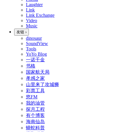
Laughter
Link
Link Exchange
Video
Music
友链
›
dinosaur
SoundView
Tools
YoYo Blog
一诺千金
书格
国家航天局
孝感之家
山里来了攻城狮
彩票工具
悠FM
我的油管
探月工程
有个博客
海南仙岛
蟒蛇科普