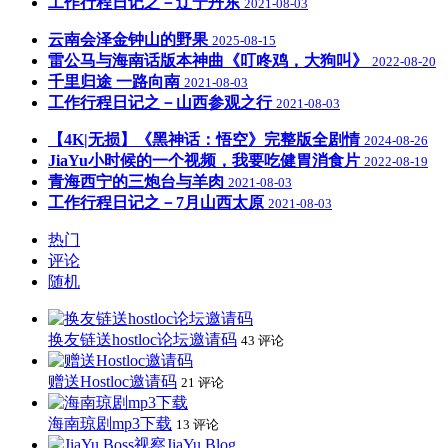
工作行程日记之－辽宁丹东
2021-08-03
云南会泽金钟山的野果
2025-08-15
雷公马与海南话版本神曲《叮咚鸡，大狗叫》
2022-08-20
千里归途 一路向南
2021-08-03
工作行程日记之－山西参观之行
2021-08-03
【4K|无损】《黑神话：悟空》完整版全剧情
2024-08-26
JiaYu小时候的一个视频，我要吃健胃消食片
2022-08-19
青海西宁的三炮台与羊肉
2021-08-03
工作行程日记之－7月山西太原
2021-08-03
热门
评论
随机
换友链送hostloc论坛邀请码
43 评论
赠送Hostloc邀请码
21 评论
海南琼剧mp3下载
13 评论