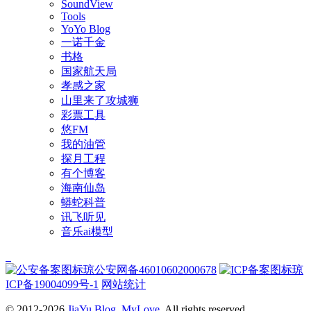
SoundView
Tools
YoYo Blog
一诺千金
书格
国家航天局
孝感之家
山里来了攻城狮
彩票工具
悠FM
我的油管
探月工程
有个博客
海南仙岛
蟒蛇科普
讯飞听见
音乐ai模型
琼公安网备46010602000678
琼
ICP备19004099号-1
网站统计
© 2012-2026
JiaYu Blog
.
MyLove
. All rights reserved.