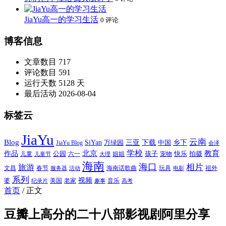
JiaYu高一的学习生活
0 评论
博客信息
文章数目
717
评论数目
591
运行天数
5128 天
最后活动
2026-08-04
标签云
JiaYu
云南
Blog
SiYan
三亚
下载
中国
乡下
万绿园
JiaYu Blog
会泽
北京
学校
作品
教育
孩子
快乐
拍摄
公园
姐姐
宠物
儿童
六一
儿童节
大理
海南
海口
相片
旅游
文昌
春节
海南话歌曲
玩具
祖外
服务器
活动
电影
系列
视频
老家
婆
美国
音乐
纪录片
趣事
高考
首页
/
正文
豆瓣上高分的二十八部影视剧阿里分享