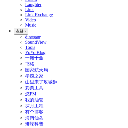
Laughter
Link
Link Exchange
Video
Music
友链
›
dinosaur
SoundView
Tools
YoYo Blog
一诺千金
书格
国家航天局
孝感之家
山里来了攻城狮
彩票工具
悠FM
我的油管
探月工程
有个博客
海南仙岛
蟒蛇科普