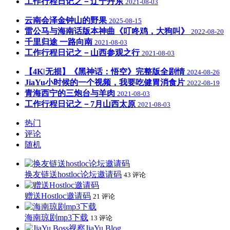
工作行程日记之－辽宁丹东
2021-08-03
云南会泽金钟山的野果
2025-08-15
雷公马与海南话版本神曲《叮咚鸡，大狗叫》
2022-08-20
千里归途 一路向南
2021-08-03
工作行程日记之－山西参观之行
2021-08-03
【4K|无损】《黑神话：悟空》完整版全剧情
2024-08-26
JiaYu小时候的一个视频，我要吃健胃消食片
2022-08-19
青海西宁的三炮台与羊肉
2021-08-03
工作行程日记之－7月山西太原
2021-08-03
热门
评论
随机
换友链送hostloc论坛邀请码
43 评论
赠送Hostloc邀请码
21 评论
海南琼剧mp3下载
13 评论