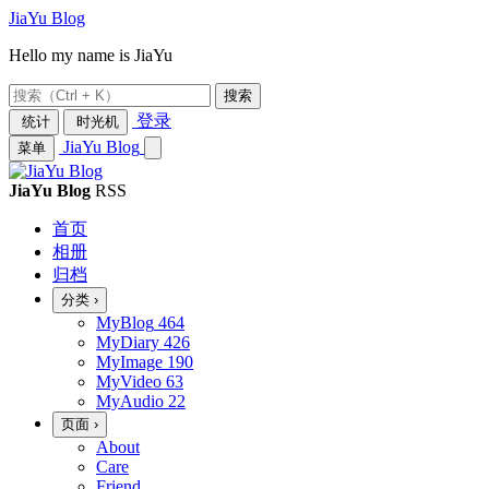
JiaYu Blog
Hello my name is JiaYu
搜索
登录
统计
时光机
JiaYu Blog
菜单
JiaYu Blog
RSS
首页
相册
归档
分类
›
MyBlog
464
MyDiary
426
MyImage
190
MyVideo
63
MyAudio
22
页面
›
About
Care
Friend