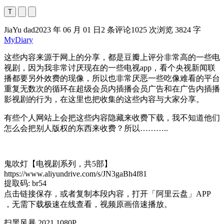
T
JiaYu dad
2023 年 06 月 01 日
2 条评论
1025 次浏览
3824 字
MyDiary
这些内容来源于网上的分享，都是豆瓣上评分非常高的一些电
视剧，因为我非常讨厌现在的一些电视app，看个央视新闻联
播都要另外效费的现像，所以也非常厌恶一些吃像难看的平台
重复无数次的循环在超级会员内插播会员广告和在广告内插播
影视剧的行为，在这里也把收集的这些内容与大家分享。
有些个人网站上会把这些内容隐藏来收费下载，我不知道他们
怎么会把别人版权的东西来收费？所以………..
鬼吹灯【电视剧系列，共5部】
https://www.aliyundrive.com/s/JN3gaBh4f81
提取码: br54
点击链接保存，或者复制本段内容，打开「阿里云盘」APP
，无需下载极速在线查看，视频原画倍速播放。
扫黑风暴.2021.1080P