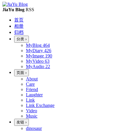
JiaYu Blog
RSS
首页
相册
归档
分类
›
MyBlog
464
MyDiary
426
MyImage
190
MyVideo
63
MyAudio
22
页面
›
About
Care
Friend
Laughter
Link
Link Exchange
Video
Music
友链
›
dinosaur