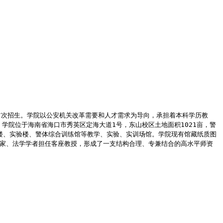
首次招生。学院以公安机关改革需要和人才需求为导向，承担着本科学历教
学院位于海南省海口市秀英区定海大道1号，东山校区土地面积1021亩，警
学楼、实验楼、警体综合训练馆等教学、实验、实训场馆。学院现有馆藏纸质图
战专家、法学学者担任客座教授，形成了一支结构合理、专兼结合的高水平师资