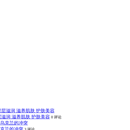
层滋润 滋养肌肤 护肤美容
0 评论
克兰的冲突
3 评论