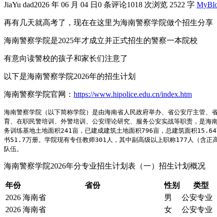
JiaYu dad
2026 年 06 月 04 日
0 条评论
1018 次浏览
2522 字
MyBl
再有几天就高考了，现在在这里为海南警察学院做个招生分享
海南警察学院是2025年才成立并正式招生的警察一本院校
有意向读警校的孩子和家长们注意了
以下是海南警察学院2026年的招生计划
海南警察学院官网：
https://www.hipolice.edu.cn/index.htm
海南警察学院（以下简称学院）是由海南省人民政府举办、省公安厅主管、省
育、在职民警培训、外警培训、公安理论研究、服务公安实战等职责，是海南
务训练基地土地面积241亩，已建成建筑土地面积796亩，总建筑面积15
书51.7万册。学院现有专任教师301人，其中副高级以上职称177人（
队伍。
海南警察学院2026年分专业招生计划表（一）招生计划概况
年份
省份
性别
类型
2026
海南省
男
公安专业
2026
海南省
女
公安专业