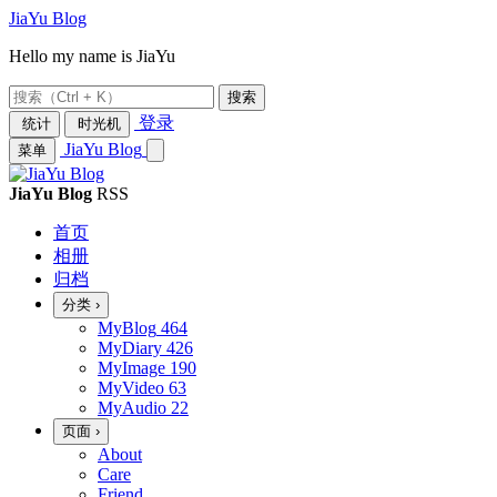
JiaYu Blog
Hello my name is JiaYu
搜索
登录
统计
时光机
JiaYu Blog
菜单
JiaYu Blog
RSS
首页
相册
归档
分类
›
MyBlog
464
MyDiary
426
MyImage
190
MyVideo
63
MyAudio
22
页面
›
About
Care
Friend