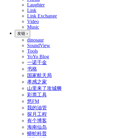
Laughter
Link
Link Exchange
Video
Music
友链
›
dinosaur
SoundView
Tools
YoYo Blog
一诺千金
书格
国家航天局
孝感之家
山里来了攻城狮
彩票工具
悠FM
我的油管
探月工程
有个博客
海南仙岛
蟒蛇科普