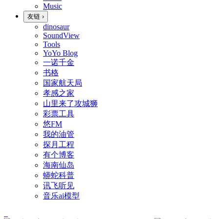
Music
友链
›
dinosaur
SoundView
Tools
YoYo Blog
一诺千金
书格
国家航天局
孝感之家
山里来了攻城狮
彩票工具
悠FM
我的油管
探月工程
有个博客
海南仙岛
蟒蛇科普
讯飞听见
音乐ai模型