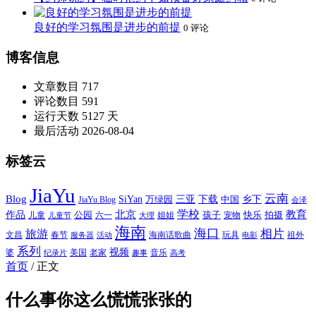
良好的学习氛围是进步的前提
0 评论
博客信息
文章数目
717
评论数目
591
运行天数
5127 天
最后活动
2026-08-04
标签云
JiaYu
云南
Blog
SiYan
三亚
下载
中国
乡下
万绿园
JiaYu Blog
会泽
北京
学校
作品
教育
孩子
快乐
拍摄
公园
姐姐
宠物
儿童
六一
儿童节
大理
海南
海口
相片
旅游
文昌
春节
海南话歌曲
玩具
祖外
服务器
活动
电影
系列
视频
老家
婆
美国
音乐
纪录片
趣事
高考
首页
/
正文
什么事你这么慌慌张张的