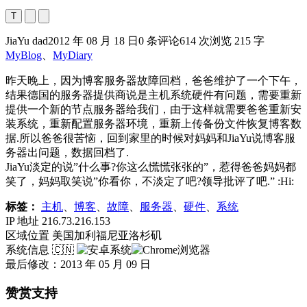
T
JiaYu dad
2012 年 08 月 18 日
0 条评论
614 次浏览
215 字
MyBlog
、
MyDiary
昨天晚上，因为博客服务器故障回档，爸爸维护了一个下午，
结果德国的服务器提供商说是主机系统硬件有问题，需要重新
提供一个新的节点服务器给我们，由于这样就需要爸爸重新安
装系统，重新配置服务器环境，重新上传备份文件恢复博客数
据.所以爸爸很苦恼，回到家里的时候对妈妈和JiaYu说博客服
务器出问题，数据回档了.
JiaYu淡定的说”什么事?你这么慌慌张张的”，惹得爸爸妈妈都
笑了，妈妈取笑说”你看你，不淡定了吧?领导批评了吧.” :Hi:
标签：
主机
、
博客
、
故障
、
服务器
、
硬件
、
系统
IP 地址
216.73.216.153
区域位置
美国加利福尼亚洛杉矶
系统信息
🇨🇳
最后修改：2013 年 05 月 09 日
赞赏支持