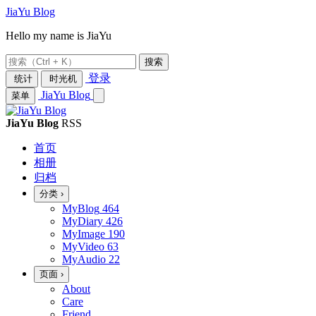
JiaYu Blog
Hello my name is JiaYu
搜索
登录
统计
时光机
JiaYu Blog
菜单
JiaYu Blog
RSS
首页
相册
归档
分类
›
MyBlog
464
MyDiary
426
MyImage
190
MyVideo
63
MyAudio
22
页面
›
About
Care
Friend