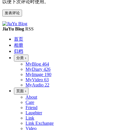
以便下次评论时使用。
JiaYu Blog
RSS
首页
相册
归档
分类
›
MyBlog
464
MyDiary
426
MyImage
190
MyVideo
63
MyAudio
22
页面
›
About
Care
Friend
Laughter
Link
Link Exchange
Video