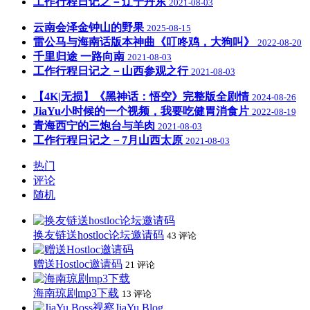
工作行程日记之－辽宁丹东
2021-08-03
云南会泽金钟山的野果
2025-08-15
雷公马与海南话版本神曲《叮咚鸡，大狗叫》
2022-08-20
千里归途 一路向南
2021-08-03
工作行程日记之－山西参观之行
2021-08-03
【4K|无损】《黑神话：悟空》完整版全剧情
2024-08-26
JiaYu小时候的一个视频，我要吃健胃消食片
2022-08-19
青海西宁的三炮台与羊肉
2021-08-03
工作行程日记之－7月山西太原
2021-08-03
热门
评论
随机
换友链送hostloc论坛邀请码
43 评论
赠送Hostloc邀请码
21 评论
海南琼剧mp3下载
13 评论