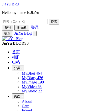
JiaYu Blog
Hello my name is JiaYu
搜索
登录
统计
时光机
JiaYu Blog
菜单
JiaYu Blog
RSS
首页
相册
归档
分类
›
MyBlog
464
MyDiary
426
MyImage
190
MyVideo
63
MyAudio
22
页面
›
About
Care
Friend