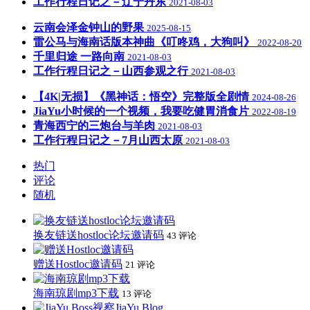
工作行程日记之－辽宁丹东
2021-08-03
云南会泽金钟山的野果
2025-08-15
雷公马与海南话版本神曲《叮咚鸡，大狗叫》
2022-08-20
千里归途 一路向南
2021-08-03
工作行程日记之－山西参观之行
2021-08-03
【4K|无损】《黑神话：悟空》完整版全剧情
2024-08-26
JiaYu小时候的一个视频，我要吃健胃消食片
2022-08-19
青海西宁的三炮台与羊肉
2021-08-03
工作行程日记之－7月山西太原
2021-08-03
热门
评论
随机
换友链送hostloc论坛邀请码
43 评论
赠送Hostloc邀请码
21 评论
海南琼剧mp3下载
13 评论