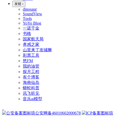
友链
›
dinosaur
SoundView
Tools
YoYo Blog
一诺千金
书格
国家航天局
孝感之家
山里来了攻城狮
彩票工具
悠FM
我的油管
探月工程
有个博客
海南仙岛
蟒蛇科普
讯飞听见
音乐ai模型
琼公安网备46010602000678
琼