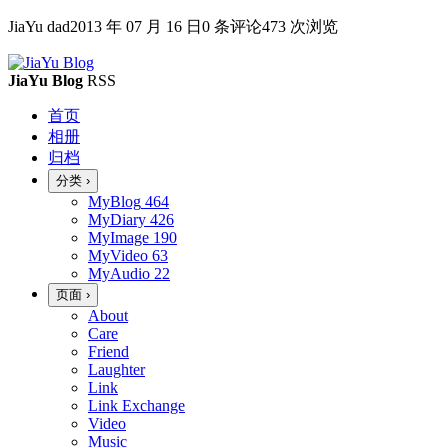
JiaYu dad
2013 年 07 月 16 日
0 条评论
473 次浏览
JiaYu Blog
RSS
首页
相册
归档
分类
›
MyBlog
464
MyDiary
426
MyImage
190
MyVideo
63
MyAudio
22
页面
›
About
Care
Friend
Laughter
Link
Link Exchange
Video
Music