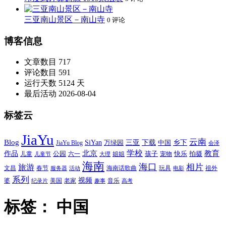
三亚南山景区－南山寺
0 评论
博客信息
文章数目
717
评论数目
591
运行天数
5124 天
最后活动
2026-08-04
标签云
JiaYu
云南
Blog
SiYan
三亚
下载
中国
乡下
万绿园
JiaYu Blog
会泽
北京
学校
作品
教育
孩子
快乐
拍摄
公园
姐姐
宠物
儿童
六一
儿童节
大理
海南
海口
相片
旅游
文昌
春节
海南话歌曲
玩具
祖外
服务器
活动
电影
系列
视频
老家
婆
美国
音乐
纪录片
趣事
高考
标签：
中国