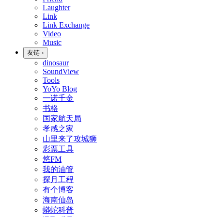
Laughter
Link
Link Exchange
Video
Music
友链
›
dinosaur
SoundView
Tools
YoYo Blog
一诺千金
书格
国家航天局
孝感之家
山里来了攻城狮
彩票工具
悠FM
我的油管
探月工程
有个博客
海南仙岛
蟒蛇科普