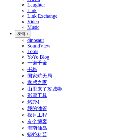
Laughter
Link
Link Exchange
Video
Music
友链
›
dinosaur
SoundView
Tools
YoYo Blog
一诺千金
书格
国家航天局
孝感之家
山里来了攻城狮
彩票工具
悠FM
我的油管
探月工程
有个博客
海南仙岛
蟒蛇科普