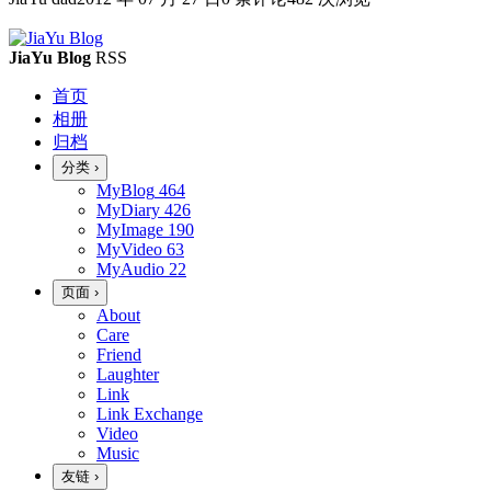
JiaYu Blog
RSS
首页
相册
归档
分类
›
MyBlog
464
MyDiary
426
MyImage
190
MyVideo
63
MyAudio
22
页面
›
About
Care
Friend
Laughter
Link
Link Exchange
Video
Music
友链
›