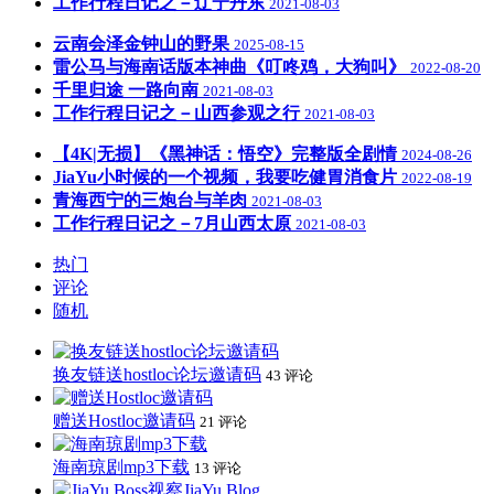
工作行程日记之－辽宁丹东
2021-08-03
云南会泽金钟山的野果
2025-08-15
雷公马与海南话版本神曲《叮咚鸡，大狗叫》
2022-08-20
千里归途 一路向南
2021-08-03
工作行程日记之－山西参观之行
2021-08-03
【4K|无损】《黑神话：悟空》完整版全剧情
2024-08-26
JiaYu小时候的一个视频，我要吃健胃消食片
2022-08-19
青海西宁的三炮台与羊肉
2021-08-03
工作行程日记之－7月山西太原
2021-08-03
热门
评论
随机
换友链送hostloc论坛邀请码
43 评论
赠送Hostloc邀请码
21 评论
海南琼剧mp3下载
13 评论