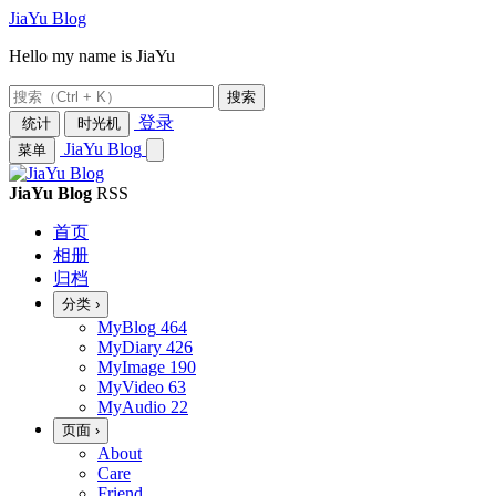
JiaYu Blog
Hello my name is JiaYu
搜索
登录
统计
时光机
JiaYu Blog
菜单
JiaYu Blog
RSS
首页
相册
归档
分类
›
MyBlog
464
MyDiary
426
MyImage
190
MyVideo
63
MyAudio
22
页面
›
About
Care
Friend