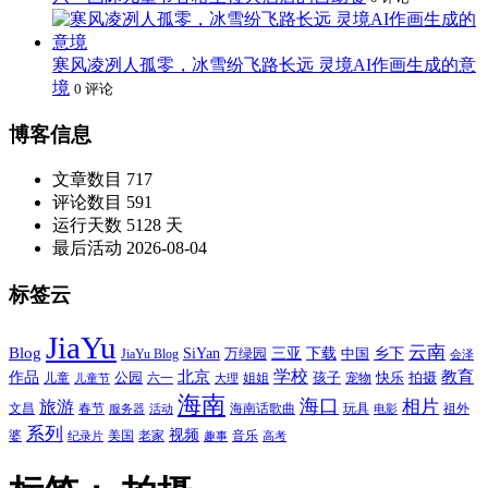
寒风凌冽人孤零，冰雪纷飞路长远 灵境AI作画生成的意
境
0 评论
博客信息
文章数目
717
评论数目
591
运行天数
5128 天
最后活动
2026-08-04
标签云
JiaYu
云南
Blog
SiYan
三亚
下载
中国
乡下
万绿园
JiaYu Blog
会泽
北京
学校
作品
教育
孩子
快乐
拍摄
公园
姐姐
宠物
儿童
六一
儿童节
大理
海南
海口
相片
旅游
文昌
春节
海南话歌曲
玩具
祖外
服务器
活动
电影
系列
视频
老家
婆
美国
音乐
纪录片
趣事
高考