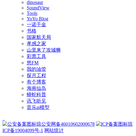
dinosaur
SoundView
Tools
YoYo Blog
一诺千金
书格
国家航天局
孝感之家
山里来了攻城狮
彩票工具
悠FM
我的油管
探月工程
有个博客
海南仙岛
蟒蛇科普
讯飞听见
音乐ai模型
琼公安网备46010602000678
琼
ICP备19004099号-1
网站统计