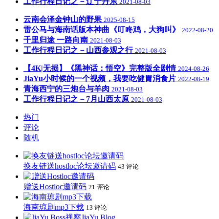
工作行程日记之－辽宁丹东
2021-08-03
云南会泽金钟山的野果
2025-08-15
雷公马与海南话版本神曲《叮咚鸡，大狗叫》
2022-08-20
千里归途 一路向南
2021-08-03
工作行程日记之－山西参观之行
2021-08-03
【4K|无损】《黑神话：悟空》完整版全剧情
2024-08-26
JiaYu小时候的一个视频，我要吃健胃消食片
2022-08-19
青海西宁的三炮台与羊肉
2021-08-03
工作行程日记之－7月山西太原
2021-08-03
热门
评论
随机
换友链送hostloc论坛邀请码
43 评论
赠送Hostloc邀请码
21 评论
海南琼剧mp3下载
13 评论