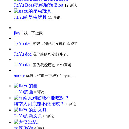
JiaYu Boss视察JiaYu Blog
12 评论
JiaYu的昆虫玩具
11 评论
jiayu
试一下拦截
JiaYu dad
您好，我已经发邮件给您了
JiaYu dad
我已经给您发邮件了。
JiaYu dad
因为我经历过JiaYu高考
anode
你好，咨询一下您的fairymu…
JiaYu的画
0 评论
海南人到底能不能吃辣？
1 评论
JiaYu的新文具
0 评论
大侠JiaYu
0 评论