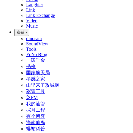
Laughter
Link
Link Exchange
Video
Music
友链
›
dinosaur
SoundView
Tools
YoYo Blog
一诺千金
书格
国家航天局
孝感之家
山里来了攻城狮
彩票工具
悠FM
我的油管
探月工程
有个博客
海南仙岛
蟒蛇科普