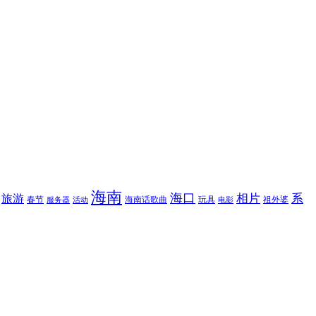
海南
海口
相片
系
旅游
春节
海南话歌曲
玩具
祖外婆
服务器
活动
电影