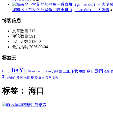
海南乡下常见的那些鱼－嘎寮堆（ga liao dui）－大刺鳅
4
博客信息
文章数目
717
评论数目
591
运行天数
5126 天
最后活动
2026-08-04
标签云
JiaYu
云南
Blog
SiYan
三亚
下载
中国
乡下
万绿园
JiaYu Blog
会泽
列
视频
老家
美国
音乐
纪录片
趣事
高考
标签：
海口