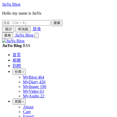
JiaYu Blog
Hello my name is JiaYu
搜索
登录
统计
时光机
JiaYu Blog
菜单
JiaYu Blog
RSS
首页
相册
归档
分类
›
MyBlog
464
MyDiary
426
MyImage
190
MyVideo
63
MyAudio
22
页面
›
About
Care
Friend