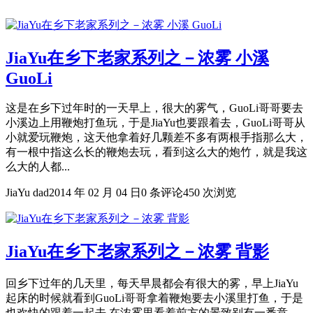
JiaYu在乡下老家系列之－浓雾 小溪
GuoLi
这是在乡下过年时的一天早上，很大的雾气，GuoLi哥哥要去
小溪边上用鞭炮打鱼玩，于是JiaYu也要跟着去，GuoLi哥哥从
小就爱玩鞭炮，这天他拿着好几颗差不多有两根手指那么大，
有一根中指这么长的鞭炮去玩，看到这么大的炮竹，就是我这
么大的人都...
JiaYu dad
2014 年 02 月 04 日
0 条评论
450 次浏览
JiaYu在乡下老家系列之－浓雾 背影
回乡下过年的几天里，每天早晨都会有很大的雾，早上JiaYu
起床的时候就看到GuoLi哥哥拿着鞭炮要去小溪里打鱼，于是
也欢快的跟着一起去.在浓雾里看着前方的景致别有一番意