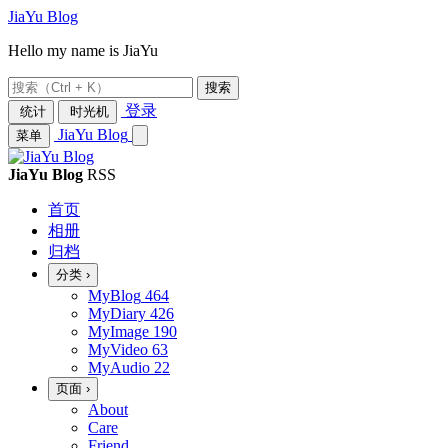
JiaYu Blog
Hello my name is JiaYu
搜索
登录
统计
时光机
JiaYu Blog
菜单
JiaYu Blog
RSS
首页
相册
归档
分类
›
MyBlog
464
MyDiary
426
MyImage
190
MyVideo
63
MyAudio
22
页面
›
About
Care
Friend