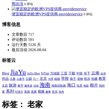
熊出没
0 评论
便宜稳定的欧洲VPS提供商-providerservice
0 评论
博客信息
文章数目
717
评论数目
591
运行天数
5126 天
最后活动
2026-08-04
标签云
JiaYu
云南
Blog
SiYan
三亚
下载
中国
乡下
万绿园
JiaYu Blog
会泽
北京
学校
作品
教育
孩子
快乐
拍摄
公园
姐姐
宠物
儿童
六一
儿童节
大理
海南
海口
相片
旅游
文昌
春节
海南话歌曲
玩具
祖外
服务器
活动
电影
系列
视频
老家
婆
美国
音乐
纪录片
趣事
高考
标签：
老家