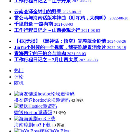
工作行程日记之－辽宁丹东
2021-08-03
云南会泽金钟山的野果
2025-08-15
雷公马与海南话版本神曲《叮咚鸡，大狗叫》
2022-08-20
千里归途 一路向南
2021-08-03
工作行程日记之－山西参观之行
2021-08-03
【4K|无损】《黑神话：悟空》完整版全剧情
2024-08-26
JiaYu小时候的一个视频，我要吃健胃消食片
2022-08-19
青海西宁的三炮台与羊肉
2021-08-03
工作行程日记之－7月山西太原
2021-08-03
热门
评论
随机
换友链送hostloc论坛邀请码
43 评论
赠送Hostloc邀请码
21 评论
海南琼剧mp3下载
13 评论