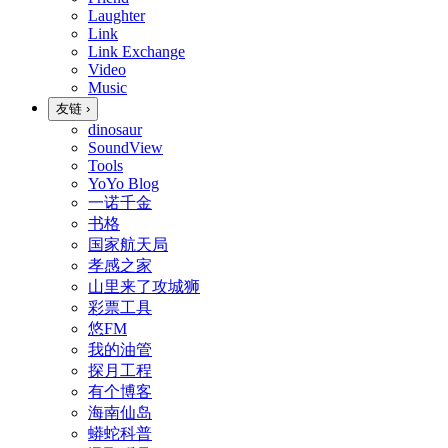
Laughter
Link
Link Exchange
Video
Music
友链
›
dinosaur
SoundView
Tools
YoYo Blog
一诺千金
书格
国家航天局
孝感之家
山里来了攻城狮
彩票工具
悠FM
我的油管
探月工程
有个博客
海南仙岛
蟒蛇科普