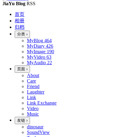
JiaYu Blog
RSS
首页
相册
归档
分类
›
MyBlog
464
MyDiary
426
MyImage
190
MyVideo
63
MyAudio
22
页面
›
About
Care
Friend
Laughter
Link
Link Exchange
Video
Music
友链
›
dinosaur
SoundView