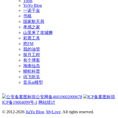
Tools
YoYo Blog
一诺千金
书格
国家航天局
孝感之家
山里来了攻城狮
彩票工具
悠FM
我的油管
探月工程
有个博客
海南仙岛
蟒蛇科普
讯飞听见
音乐ai模型
琼公安网备46010602000678
琼
ICP备19004099号-1
网站统计
© 2012-2026
JiaYu Blog
.
MyLove
. All rights reserved.