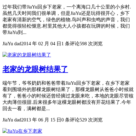
过年我们带JiaYu回乡下老家，一个离海口几十公里的小乡村.
虽然几天时间我们很单调，但是JiaYu还是玩得很开心，乡下
老家有清新的空气，绿色的植物.鸟叫声和虫鸣的声音，我们
都觉得很轻松惬意.村里其他大人小孩都在玩牌的时候，我们
带JiaYu到...
JiaYu dad
2014 年 02 月 04 日
1 条评论
598 次浏览
老家的龙眼树结果了
端午节，爷爷奶奶和爸爸带着JiaYu回乡下老家，在乡下老家
看到围墙外的那棵龙眼树结果了，那棵龙眼树从爸爸小时候就
有了，爸爸小的时候还曾经摘过龙眼来吃，本地的龙眼尽管核
大肉薄但很甜.后来很多年这棵龙眼树都没有开花结果了.今年
回去一看，满树都是...
JiaYu dad
2013 年 06 月 15 日
0 条评论
529 次浏览